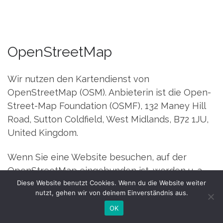
OpenStreetMap
Wir nutzen den Kartendienst von
OpenStreetMap (OSM). Anbieterin ist die Open-
Street-Map Foundation (OSMF), 132 Maney Hill
Road, Sutton Coldfield, West Midlands, B72 1JU,
United Kingdom.
Wenn Sie eine Website besuchen, auf der
OpenStreetMap eingebunden ist, werden u. a.
Diese Website benutzt Cookies. Wenn du die Website weiter
Ihre IP-Adresse und weitere Informationen über
nutzt, gehen wir von deinem Einverständnis aus.
Ihr Verhalten auf dieser Website an die OSMF
OK
weitergeleitet. OpenStreetMap speichert hierzu