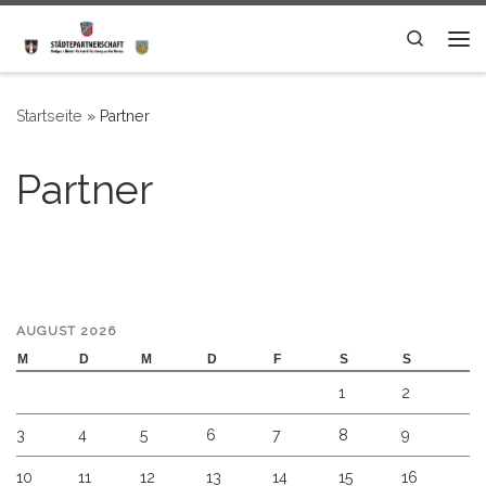
Zum Inhalt springen
Search
Me
Startseite
»
Partner
Partner
AUGUST 2026
M
D
M
D
F
S
S
1
2
3
4
5
6
7
8
9
10
11
12
13
14
15
16