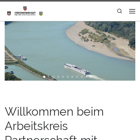
Zum Inhalt springen
Search
Me
Willkommen beim
Arbeitskreis