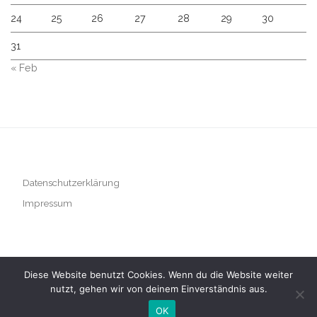
24
25
26
27
28
29
30
31
« Feb
Datenschutzerklärung
Impressum
Diese Website benutzt Cookies. Wenn du die Website weiter
nutzt, gehen wir von deinem Einverständnis aus.
© 2026
– Alle Rechte vorbehalten
Präsentiert von
WP
– Entworfen mit dem
Customizr-Theme
OK