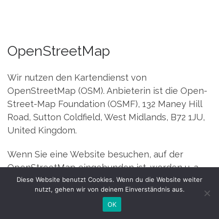
OpenStreetMap
Wir nutzen den Kartendienst von
OpenStreetMap (OSM). Anbieterin ist die Open-
Street-Map Foundation (OSMF), 132 Maney Hill
Road, Sutton Coldfield, West Midlands, B72 1JU,
United Kingdom.
Wenn Sie eine Website besuchen, auf der
OpenStreetMap eingebunden ist, werden u. a.
Diese Website benutzt Cookies. Wenn du die Website weiter
Ihre IP-Adresse und weitere Informationen über
nutzt, gehen wir von deinem Einverständnis aus.
Ihr Verhalten auf dieser Website an die OSMF
OK
weitergeleitet. OpenStreetMap speichert hierzu