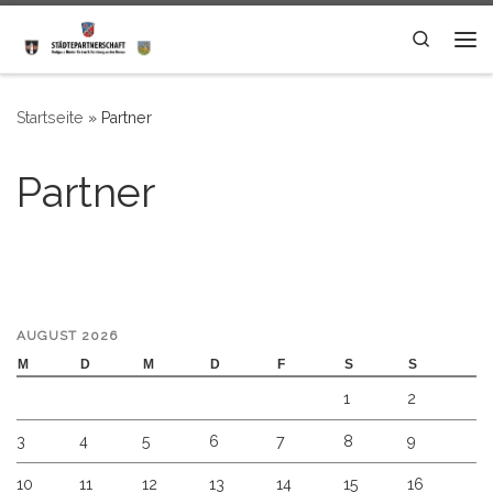
Zum Inhalt springen
Search
Me
Startseite
»
Partner
Partner
AUGUST 2026
M
D
M
D
F
S
S
1
2
3
4
5
6
7
8
9
10
11
12
13
14
15
16